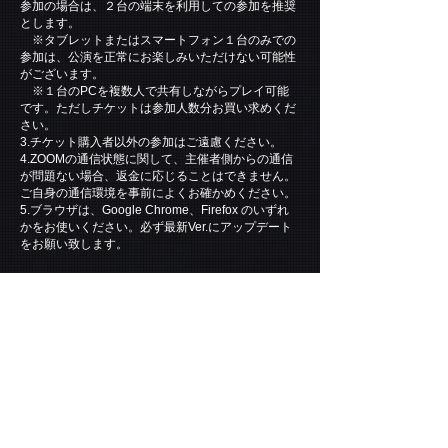
参加の場合は、２台の端末を利用しての参加を推奨
とします。
※タブレットまたはスマートフォン１台のみでの
参加は、公演を正常にお楽しみいただけない可能性
がございます。
※１台のPCを複数人で共有しながらプレイ可能
です。ただしチケットは参加人数分お買い求めくだ
さい。
3.チケット購入者以外の参加はご遠慮ください。
4.ZOOMの通信状態に関して、主催者側からの通信
が問題ない場合、返金に応じることはできません。
ご自身の通信環境を事前によくお確かめください。
5.ブラウザは、Google Chrome、Firefox のいずれ
かをお使いください。必ず最新Ver.にアップデート
をお願い致します。
【公演当日の流れ】
１.ご購入いただいたメールアドレスに送付した、
ZOOMのアクセスURLよりZOOM会議にご参加くだ
さい。
２.公演開始10分前～ ZOOM会議への参加を許可い
たします。
３.公演開始5分前～ ZOOMの設定をレクチャーし
ます。
※ご自身で設定できる方は参加の必要はございま
せん。