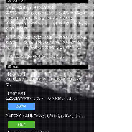
N市内で発生した連続爆破事件。
実行犯の男は捕らえられたが、まだ複数の爆弾が仕
掛けられており、間もなく爆破するという。
不適な笑みを浮かべたまま、それ以上は一切口を開
かない容疑者。
犯罪心理学者として数々の難解事件を解決してきた
あなたは、爆弾が仕掛けられた場所を特定するた
め、リモートで容疑者と面会することになった。
知能犯との頭脳バトルが今はじまる。
【公演形式】
WEB会議サービスZOOM・LINEを用いて行いま
す。
【事前準備】
1.ZOOMの事前インストールをお願いします。
2.XEOXY公式LINEの友だち追加をお願いします。
​