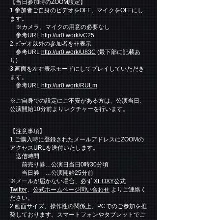
【当日参加時のZOOM設定】
1.参加者ご自身のビデオをOFF、マイクをOFFにし
ます。
※カメラ、マイクの用意の必要なし
参考URL
http://ur0.work/vC25
2.ビデオ以外の参加者を非表示
参考URL
http://ur0.work/U83C
(最下部に記載あ
り)
3.画面を左右表示モードにしてプレイしていただき
ます。
参考URL
http://ur0.work/RULm
※ご自身での設定にご不安がある方は、公演当日、
公演開始10分前よりレクチャーを行います。
【注意事項】
1.ご購入時に登録されたメールアドレスにZOOMの
アクセスURLを送付いたします。
送信時間
前売り券…公演日当日0時30分頃
当日券 …公演開始25分前
※メールが届かない場合、必ず
XEOXY公式
Twitter
、
公式ホームページ問い合わせ
よりご連絡く
ださい。
2.画面サイズ、操作性の関係上、PCでのご参加を推
奨しております。スマートフォンやタブレットでご