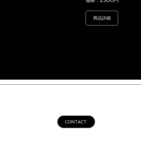
価格：2,500円
商品詳細
株式会社 XEOXY​
リアル謎解きゲーム企画・制作・運営
​〒160-0023
東京都新宿区西新宿6-26-9
2F
CONTACT