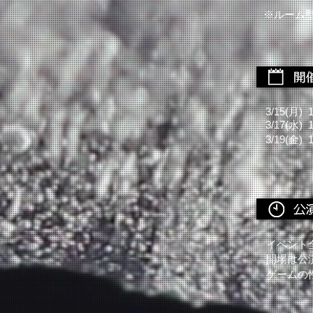
​※ルー
3/15(月) 1
3/17(水)
3/19(金)
イベント
開場は
公
ゲームの