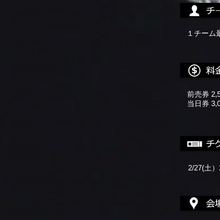
１チーム
前売券 2,
当日券 3,
​2/27(土）