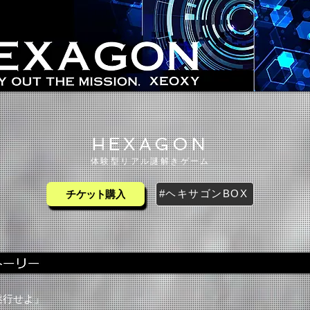
HEXAGON​
​体験型リアル謎解きゲーム
#ヘキサゴンBOX
チケット購入
遂行せよ」