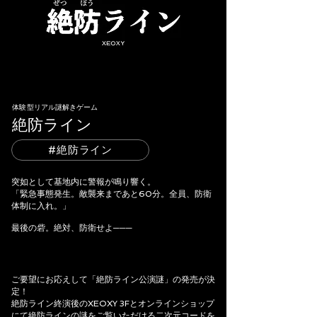
体験型リアル謎解きゲーム
絶防ライン
#絶防ライン
突如として基地内に警報が鳴り響く。
「緊急事態発生。敵襲来まであと60分。全員、防衛
体制に入れ。」
最後の砦。絶対、防衛せよ───
ご要望にお応えして「絶防ライン公演謎」の発売が決
定！
絶防ライン終演後のXEOXY 3Fとオンラインショップ
にて絶防ラインの謎をご覧いただける二次元コードを