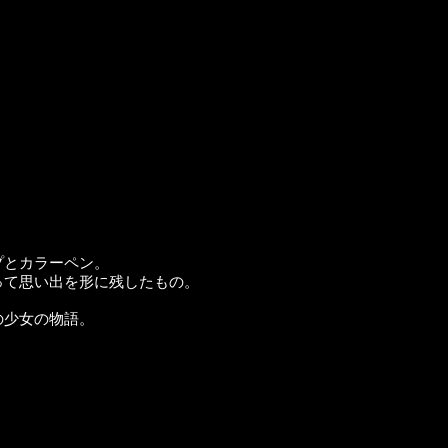
​
プとカラーペン。
って思い出を形に残したもの。
の少女の物語。