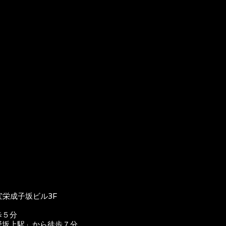
宝栄成子坂ビル3F
歩５分
野坂上駅」から徒歩７分