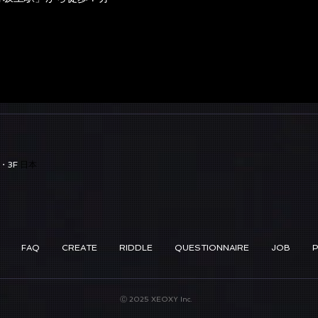
・3F
日本
FAQ
CREATE
RIDDLE
QUESTIONNAIRE
JOB
Ⓒ 2025 XEOXY Inc.