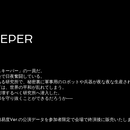
EEPER
スキーパー」の一員だ。
会で日夜奮闘している。
ある研究所で、秘密裏に軍事用のロボットや兵器が夜な夜な生産さ
ては、世界の平和が乱れてしまう。
破壊するべく研究所へ潜入した。
和を守り抜くことができるだろうか──
超高難易度Ver.の公演データを参加者限定で会場で終演後に販売いたし