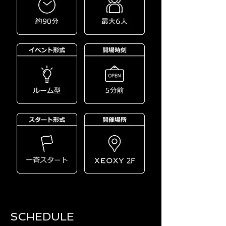
SCHEDULE​