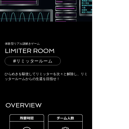
体験型リアル謎解きゲーム
LIMITER ROOM
#リミッタールーム
ひらめきを駆使してリミッターを次々と解除し、リミ
ッタールームからの生還を目指せ！
OVERVIEW​