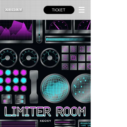
TICKET