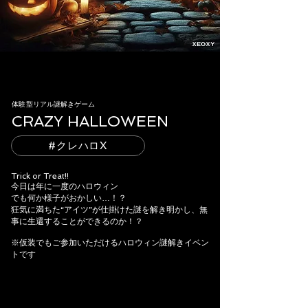
体験型リアル謎解きゲーム
CRAZY HALLOWEEN
#クレハロX
Trick or Treat!!
今日は年に一度のハロウィン
でも何か様子がおかしい…！？
狂気に満ちた“アイツ”が仕掛けた謎を解き明かし、無
事に生還することができるのか！？
※仮装でもご参加いただけるハロウィン謎解きイベン
トです