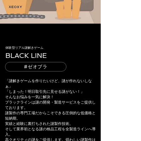
​体験型リアル謎解きゲーム
BLACK LINE
#ゼオブラ
「謎解きゲームを作りたいけど、謎が作れないしな
ぁ」
「しまった！明日取引先に見せる謎がない！」
そんなお悩みを一気に解決！
ブラックラインは謎の開発・製造サービスをご提供し
ております。
謎製作の専門工場だからこそできる圧倒的な低価格と
短納期。
実績と経験に裏打ちされた謎製作技術。
そして業界初となる謎の検品工程を全製造ラインへ導
入。
高クオリティの謎をご提供します。煩わしい謎製作は