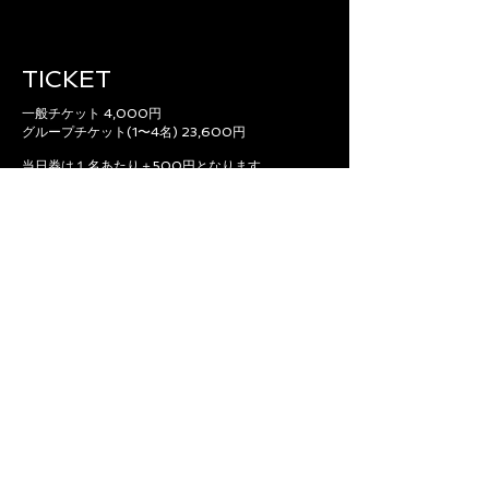
TICKET
一般チケット 4,000円
グループチケット(1〜4名) 23,600円
当日券は１名あたり＋500円となります。
前売券が完売の場合は当日券の販売はございません。
TICKET
ACCESS