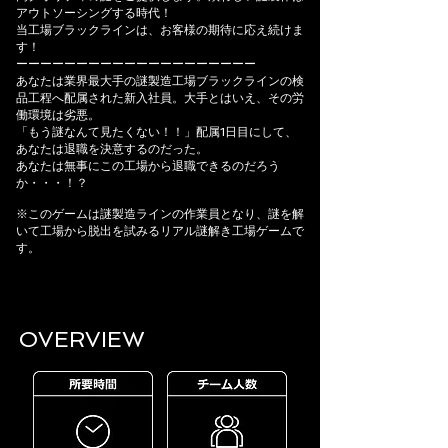
アウトソーシングする時代！
当工場ブラックラインは、お客様の期待に応え続けま
す！
ーーーーーーーーーーーーーーーーーーーー
あなたは業界最大手の謎製造工場ブラックラインの検
品工程へ配属された新入社員。大手とはいえ、その労
働環境は劣悪。
「もう謎なんて見たくない！！」配属1日目にして、
あなたは退職を決意するのだった。
あなたは無事にこの工場から退職できるのだろう
か・・・！？
※このゲームは謎製造ラインの作業員となり、謎を解
いて工場から脱出を試みるリアル謎解き工場ゲームで
す。
OVERVIEW​